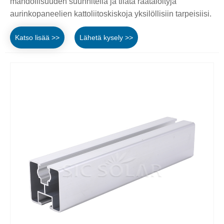
mahdollisuuden suunnitella ja tilata räätälöityjä
aurinkopaneelien kattoliitoskiskoja yksilöllisiin tarpeisiisi.
Katso lisää >>
Lähetä kysely >>