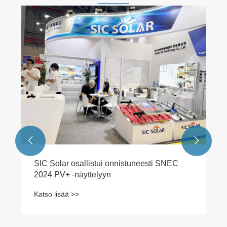
Mitä ovat tasakattoiset aurinkopaneelit ja
miksi ne ovat ihanteellisia nykyaikaisiin
rakennuksiin?
Katso lisää >>

