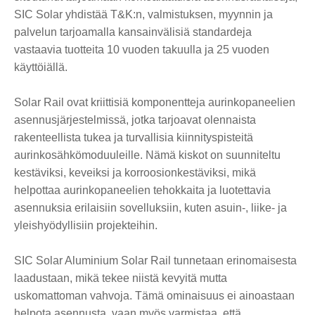
SIC Solar yhdistää T&K:n, valmistuksen, myynnin ja
palvelun tarjoamalla kansainvälisiä standardeja
vastaavia tuotteita 10 vuoden takuulla ja 25 vuoden
käyttöiällä.
Solar Rail ovat kriittisiä komponentteja aurinkopaneelien
asennusjärjestelmissä, jotka tarjoavat olennaista
rakenteellista tukea ja turvallisia kiinnityspisteitä
aurinkosähkömoduuleille. Nämä kiskot on suunniteltu
kestäviksi, keveiksi ja korroosionkestäviksi, mikä
helpottaa aurinkopaneelien tehokkaita ja luotettavia
asennuksia erilaisiin sovelluksiin, kuten asuin-, liike- ja
yleishyödyllisiin projekteihin.
SIC Solar Aluminium Solar Rail tunnetaan erinomaisesta
laadustaan, mikä tekee niistä kevyitä mutta
uskomattoman vahvoja. Tämä ominaisuus ei ainoastaan ​​
helpota asennusta, vaan myös varmistaa, että