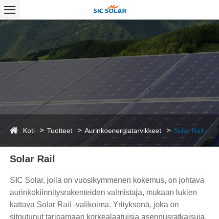
Koti
Tuotteet
Aurinkoenergiatarvikkeet
Solar Rail
Solar Rail
SIC Solar, jolla on vuosikymmenen kokemus, on johtava
aurinkokiinnitysrakenteiden valmistaja, mukaan lukien
kattava Solar Rail -valikoima. Yrityksenä, joka on
sitoutunut tarjoamaan korkealaatuisia asennusratkaisuja,