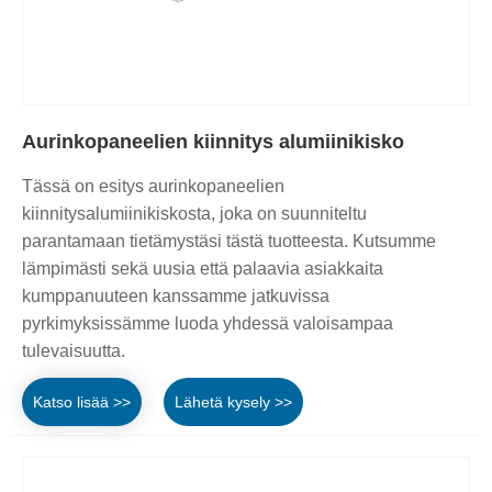
Aurinkopaneelien kiinnitys alumiinikisko
Tässä on esitys aurinkopaneelien
kiinnitysalumiinikiskosta, joka on suunniteltu
parantamaan tietämystäsi tästä tuotteesta. Kutsumme
lämpimästi sekä uusia että palaavia asiakkaita
kumppanuuteen kanssamme jatkuvissa
pyrkimyksissämme luoda yhdessä valoisampaa
tulevaisuutta.
Katso lisää >>
Lähetä kysely >>