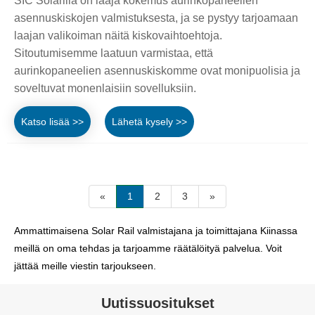
SIC Solarilla on laaja kokemus aurinkopaneelien
asennuskiskojen valmistuksesta, ja se pystyy tarjoamaan
laajan valikoiman näitä kiskovaihtoehtoja.
Sitoutumisemme laatuun varmistaa, että
aurinkopaneelien asennuskiskomme ovat monipuolisia ja
soveltuvat monenlaisiin sovelluksiin.
Katso lisää >>
Lähetä kysely >>
«
1
2
3
»
Ammattimaisena Solar Rail valmistajana ja toimittajana Kiinassa
meillä on oma tehdas ja tarjoamme räätälöityä palvelua. Voit
jättää meille viestin tarjoukseen.
Uutissuositukset