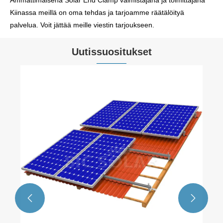
Ammattimaisena Solar End Clamp valmistajana ja toimittajana
Kiinassa meillä on oma tehdas ja tarjoamme räätälöityä
palvelua. Voit jättää meille viestin tarjoukseen.
Uutissuositukset

