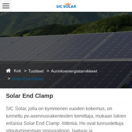
Koti
Tuotteet
Aurinkoenergiatarvikkeet
Solar End Clamp
Solar End Clamp
SIC Solar, jolla on kymmenen vuoden kokemus, on
tunnettu pv-asennusrakenteiden toimittaja, mukaan lukien
erilaisia ​​Solar End Clamp -liittimiä. He ovat tunnustettuja
sitoutumisestaan ​​innovaatioon, laatuun ja