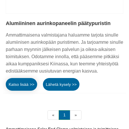
Alumiininen aurinkopaneelin päätypuristin
Ammattimaisena valmistajana haluamme tarjota sinulle
alumiinisen aurinkopään puristimen. Ja tarjoamme sinulle
parhaan myynnin jälkeisen palvelun ja oikea-aikaisen
toimituksen. Odotamme innolla, että pääsemme pitkäksi
aikaa kumppaniksesi Kiinassa, kun teemme yhteistyötä
edistääksemme uusiutuvan energian kasvua.
Katso lisää >>
Lähetä kysely >>
«
1
»