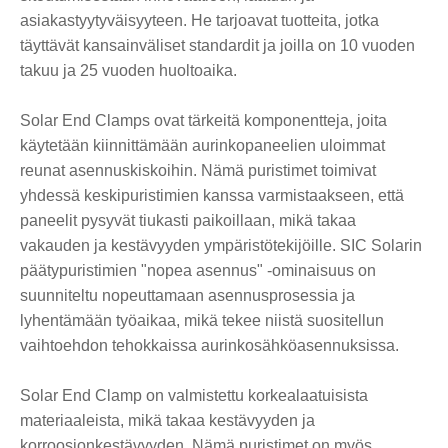
asiakastyytyväisyyteen. He tarjoavat tuotteita, jotka
täyttävät kansainväliset standardit ja joilla on 10 vuoden
takuu ja 25 vuoden huoltoaika.
Solar End Clamps ovat tärkeitä komponentteja, joita
käytetään kiinnittämään aurinkopaneelien uloimmat
reunat asennuskiskoihin. Nämä puristimet toimivat
yhdessä keskipuristimien kanssa varmistaakseen, että
paneelit pysyvät tiukasti paikoillaan, mikä takaa
vakauden ja kestävyyden ympäristötekijöille. SIC Solarin
päätypuristimien "nopea asennus" -ominaisuus on
suunniteltu nopeuttamaan asennusprosessia ja
lyhentämään työaikaa, mikä tekee niistä suositellun
vaihtoehdon tehokkaissa aurinkosähköasennuksissa.
Solar End Clamp on valmistettu korkealaatuisista
materiaaleista, mikä takaa kestävyyden ja
korroosionkestävyyden. Nämä puristimet on myös