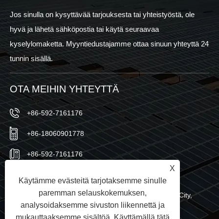
Jos sinulla on kysyttävää tarjouksesta tai yhteistyöstä, ole
hyvä ja lähetä sähköpostia tai käytä seuraavaa
kyselylomaketta. Myyntiedustajamme ottaa sinuun yhteyttä 24
tunnin sisällä.
OTA MEIHIN YHTEYTTÄ
+86-592-7161176
+86-18060901778
+86-592-7161176
X
sales@sic-solar.com
Käytämme evästeitä tarjotaksemme sinulle
paremman selauskokemuksen,
No.766 Qishan North Road, Huli District, Xiamen City,
analysoidaksemme sivuston liikennettä ja
Fujianin maakunta, Kiina
mukauttaaksemme sisältöä. Käyttämällä tätä