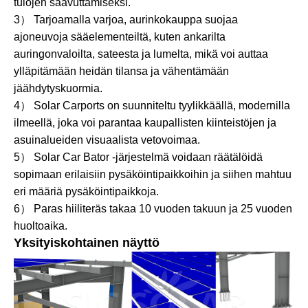
tulojen saavuttamiseksi.
3） Tarjoamalla varjoa, aurinkokauppa suojaa
ajoneuvoja sääelementeiltä, ​​kuten ankarilta
auringonvaloilta, sateesta ja lumelta, mikä voi auttaa
ylläpitämään heidän tilansa ja vähentämään
jäähdytyskuormia.
4） Solar Carports on suunniteltu tyylikkäällä, modernilla
ilmeellä, joka voi parantaa kaupallisten kiinteistöjen ja
asuinalueiden visuaalista vetovoimaa.
5） Solar Car Bator -järjestelmä voidaan räätälöidä
sopimaan erilaisiin pysäköintipaikkoihin ja siihen mahtuu
eri määriä pysäköintipaikkoja.
6） Paras hiiliteräs takaa 10 vuoden takuun ja 25 vuoden
huoltoaika.
Yksityiskohtainen näyttö