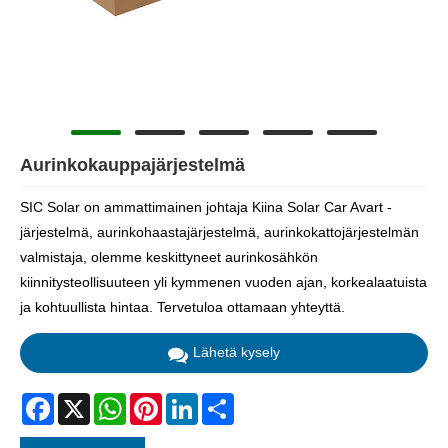
Aurinkokauppajärjestelmä
SIC Solar on ammattimainen johtaja Kiina Solar Car Avart -
järjestelmä, aurinkohaastajärjestelmä, aurinkokattojärjestelmän
valmistaja, olemme keskittyneet aurinkosähkön
kiinnitysteollisuuteen yli kymmenen vuoden ajan, korkealaatuista
ja kohtuullista hintaa. Tervetuloa ottamaan yhteyttä.
Lähetä kysely
Facebook
X
WhatsApp
Pinterest
LinkedIn
Share