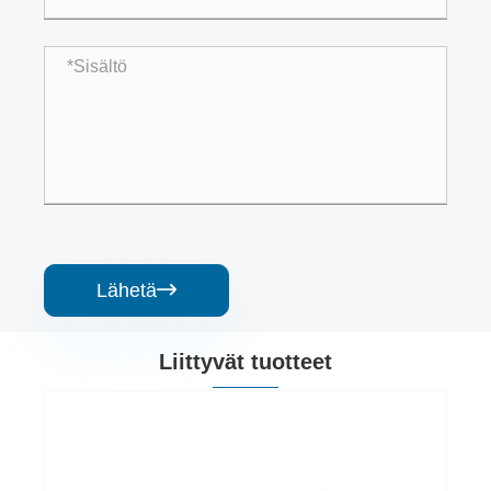
Lähetä

Liittyvät tuotteet