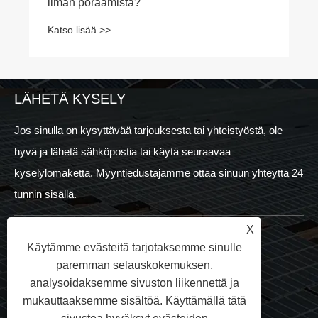
ilman poraamista?
Katso lisää >>
LÄHETÄ KYSELY
Jos sinulla on kysyttävää tarjouksesta tai yhteistyöstä, ole
hyvä ja lähetä sähköpostia tai käytä seuraavaa
kyselylomaketta. Myyntiedustajamme ottaa sinuun yhteyttä 24
tunnin sisällä.
X
OTA MEIHIN YHTEYTTÄ
Käytämme evästeitä tarjotaksemme sinulle
paremman selauskokemuksen,
+86-592-7161176
analysoidaksemme sivuston liikennettä ja
mukauttaaksemme sisältöä. Käyttämällä tätä
+86-18060901778