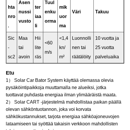
Asen
Tuul
hta
ter
mik
nussi
enku
Väri
Takuu
nro
iaa
uor
vusto
orma
.
li
ma
Sic
Maa
Hii
<1,4
Luonnolli
10 vuotta ja
<60
-
tai
lite
kn/
nen tai
25 vuotta
m/s
sc2
avoin
räs
m²
räätälöity
palveluaika
Etu
1） Solar Car Bator System käyttää olemassa olevia
pysäköintipaikkoja muuttamalla ne alueiksi, jotka
tuottavat puhdasta energiaa ilman ylimääräistä maata.
2） Solar CART -järjestelmä mahdollistaa paikan päällä
olevan sähköntuotannon, joka voi korvata
sähkökustannukset, tarjota energiaa sähköajoneuvojen
lataamiseen tai syöttää takaisin verkkoon mahdollisten