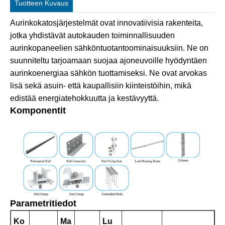
Tuotteen Kuvaus
Aurinkokatosjärjestelmät ovat innovatiivisia rakenteita,
jotka yhdistävät autokauden toiminnallisuuden
aurinkopaneelien sähköntuotantoominaisuuksiin. Ne on
suunniteltu tarjoamaan suojaa ajoneuvoille hyödyntäen
aurinkoenergiaa sähkön tuottamiseksi. Ne ovat arvokas
lisä sekä asuin- että kaupallisiin kiinteistöihin, mikä
edistää energiatehokkuutta ja kestävyyttä.
Komponentit
Parametritiedot
Ko
Ma
Lu