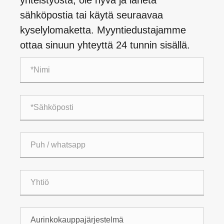
yhteistyöstä, ole hyvä ja lähetä
sähköpostia tai käytä seuraavaa
kyselylomaketta. Myyntiedustajamme
ottaa sinuun yhteyttä 24 tunnin sisällä.