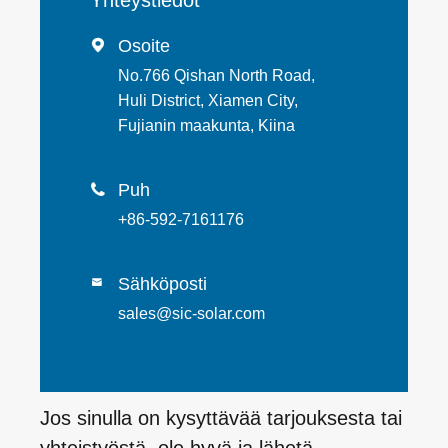
Yhteystiedot
Osoite

No.766 Qishan North Road,
Huli District, Xiamen City,
Fujianin maakunta, Kiina
Puh

+86-592-7161176
Sähköposti

sales@sic-solar.com
Jos sinulla on kysyttävää tarjouksesta tai