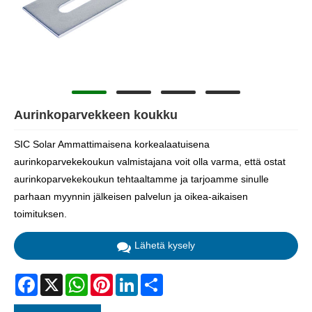
Aurinkoparvekkeen koukku
SIC Solar Ammattimaisena korkealaatuisena
aurinkoparvekekoukun valmistajana voit olla varma, että ostat
aurinkoparvekekoukun tehtaaltamme ja tarjoamme sinulle
parhaan myynnin jälkeisen palvelun ja oikea-aikaisen
toimituksen.
Lähetä kysely
Facebook
X
WhatsApp
Pinterest
LinkedIn
Share