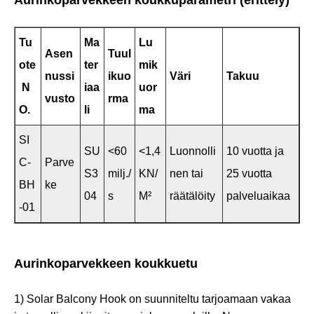
Aurinkoparvekkeen koukkuparametri (erittely)
Tu
Ma
Lu
Asen
Tuul
ote
ter
mik
nussi
ikuo
Väri
Takuu
N
iaa
uor
vusto
rma
O.
li
ma
SI
SU
<60
<1,4
Luonnolli
10 vuotta ja
C-
Parve
S3
milj./
KN/
nen tai
25 vuotta
BH
ke
04
s
M²
räätälöity
palveluaikaa
-01
Aurinkoparvekkeen koukkuetu
1) Solar Balcony Hook on suunniteltu tarjoamaan vakaa