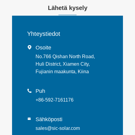
Lähetä kysely
Yhteystiedot
Osoite

No.766 Qishan North Road,
Huli District, Xiamen City,
Fujianin maakunta, Kiina
Puh

+86-592-7161176
Sähköposti

sales@sic-solar.com