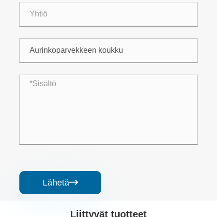
Lähetä

Liittyvät tuotteet