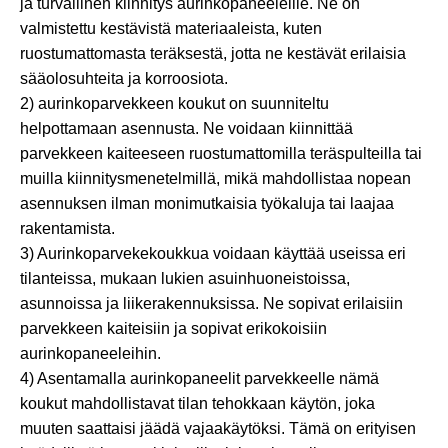
ja turvallinen kiinnitys aurinkopaneeleille. Ne on
valmistettu kestävistä materiaaleista, kuten
ruostumattomasta teräksestä, jotta ne kestävät erilaisia ​​
sääolosuhteita ja korroosiota.
2) aurinkoparvekkeen koukut on suunniteltu
helpottamaan asennusta. Ne voidaan kiinnittää
parvekkeen kaiteeseen ruostumattomilla teräspulteilla tai
muilla kiinnitysmenetelmillä, mikä mahdollistaa nopean
asennuksen ilman monimutkaisia ​​työkaluja tai laajaa
rakentamista.
3) Aurinkoparvekekoukkua voidaan käyttää useissa eri
tilanteissa, mukaan lukien asuinhuoneistoissa,
asunnoissa ja liikerakennuksissa. Ne sopivat erilaisiin
parvekkeen kaiteisiin ja sopivat erikokoisiin
aurinkopaneeleihin.
4) Asentamalla aurinkopaneelit parvekkeelle nämä
koukut mahdollistavat tilan tehokkaan käytön, joka
muuten saattaisi jäädä vajaakäytöksi. Tämä on erityisen