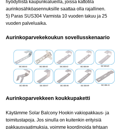
hyödyllistä kaupunkialueilla, joissa kattotila
aurinkosähköasennuksille saattaa olla rajallinen.
5) Paras SUS304 Varmista 10 vuoden takuu ja 25
vuoden palveluaika.
Aurinkoparvekekoukun sovellusskenaario
Aurinkoparvekkeen koukkupaketti
Käytämme Solar Balcony Hookin vakiopakkaus- ja
toimitustapoja. Jos sinulla on kuitenkin erityisiä
pakkausvaatimuksia, voimme koordinoida tehtaan