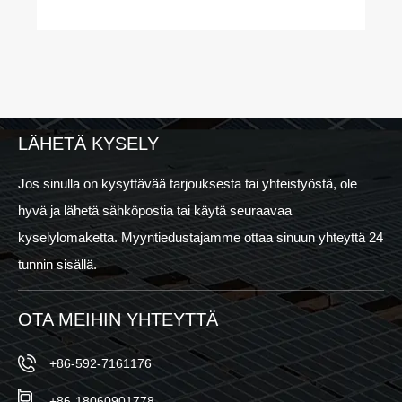
LÄHETÄ KYSELY
Jos sinulla on kysyttävää tarjouksesta tai yhteistyöstä, ole
hyvä ja lähetä sähköpostia tai käytä seuraavaa
kyselylomaketta. Myyntiedustajamme ottaa sinuun yhteyttä 24
tunnin sisällä.
OTA MEIHIN YHTEYTTÄ
+86-592-7161176
+86-18060901778